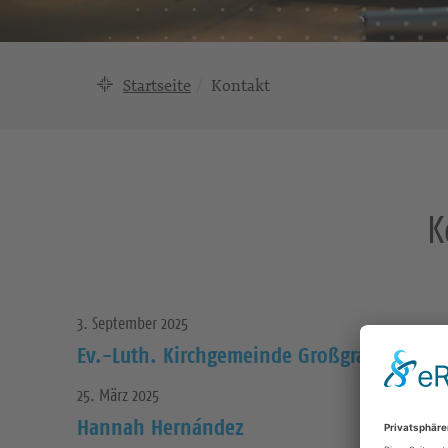
Startseite
Kontakt
K
3. September 2025
Ev.-Luth. Kirchgemeinde Großgrabe
25. März 2025
Hannah Hernández