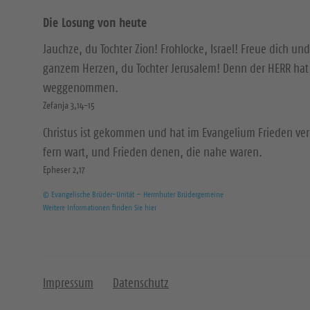
Die Losung von heute
Jauchze, du Tochter Zion! Frohlocke, Israel! Freue dich und
ganzem Herzen, du Tochter Jerusalem! Denn der HERR hat 
weggenommen.
Zefanja 3,14-15
Christus ist gekommen und hat im Evangelium Frieden ver
fern wart, und Frieden denen, die nahe waren.
Epheser 2,17
© Evangelische Brüder-Unität – Herrnhuter Brüdergemeine
Weitere Informationen finden Sie hier
Impressum
Datenschutz