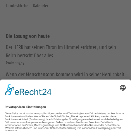
Landeskirche
Kalender
Die Losung von heute
Der HERR hat seinen Thron im Himmel errichtet, und sein
Reich herrscht über alles.
Psalm 103,19
Wenn der Menschensohn kommen wird in seiner Herrlichkeit
und alle Engel mit ihm, dann wird er sich setzen auf den
Thron seiner Herrlichkeit, und alle Völker werden vor ihm
versammelt werden.
Matthäus 25,31-32
© Evangelische Brüder-Unität – Herrnhuter Brüdergemeine
Weitere Informationen finden Sie hier