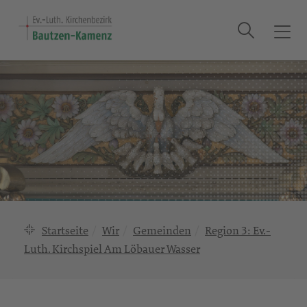
Suche
T
o
g
g
l
e
n
a
v
i
g
a
Startseite
Wir
Gemeinden
Region 3: Ev.-
t
Luth. Kirchspiel Am Löbauer Wasser
i
o
n