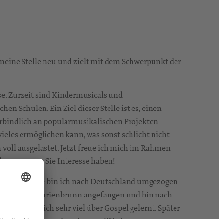
meine Stelle neu und zielt mit dem Schwerpunkt der
se. Zurzeit sind Kindermusicals und
 Schulen. Ein Ziel dieser Stelle ist es, einen
rbindlich an popularmusikalischen Projekten
vieles ermöglichen kann, was sonst schlicht nicht
voll ausgelastet. Jetzt freue ich mich im Rahmen
h gern, wenn Sie Interesse haben!
ster in Halle bin ich nach Deutschland umgezogen
in Leipzig-Marienbrunn angefangen und bin nach
Dadurch habe ich sehr viel über Gospel gelernt. Später