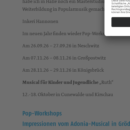
habe ich in Halle noch ein Masterstudium im Fach 
Weiterbildung in Popularmusik gemacht. Jetzt wohn
Inkeri Hannonen
Im neuen Jahr finden wieder Pop-Workshops im Kirc
Am 26.09.26 – 27.09.26 in Neschwitz
Am 07.11.26 – 08.11.26 in Großpostwitz
Am 28.11.26 – 29.11.26 in Königsbrück
Musical für Kinder und Jugendliche
„Ruth“
12.-18. Oktober in Cunewalde und Kirschau
Pop-Workshops
Impressionen vom Adonia-Musical in Grödi