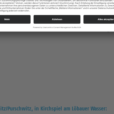
Chor- und Orchesterleitung absolviert und an der Kirchenmusi
e ich in Cunewalde und genieße die schöne Oberlausitz.
henbezirk statt mit unserer Kantorin Inkeri Hannonen. Folgen
tz/Purschwitz, in Kirchspiel am Löbauer Wasser: