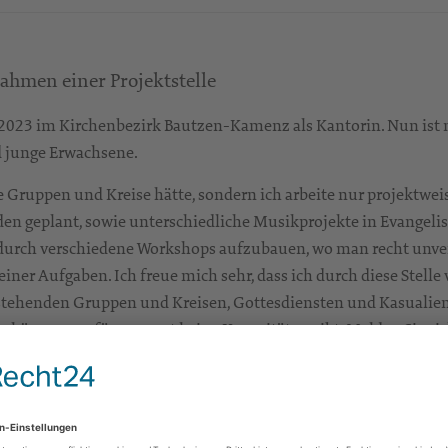
hmen einer Projektstelle
i 2023 im Kirchenbezirk Bautzen-Kamenz als Kantorin. Nun ist 
d junge Erwachsene.
 Gruppen und Kreise hätte, sondern ich arbeite nur projektwei
eplant, sowie unterschiedliche Musikprojekte in Evangelischen
 durch verschiedene Workshops aufzubauen, wo man recht unve
ner Aufgaben. Ich freue mich sehr, dass ich durch diese Stelle 
estehenden Gruppen und Kreisen, Gottesdiensten und Kasualien 
 können, wofür es sonst keine Kapazitäten gibt. Melden Sie sic
n Studium angefangen habe. Nach einen schönen Auslandsseme
geführt. Während des Studiums habe ich eine Kantorenstelle 
uch zwei Jahre lang den Gospelchor
geleitet. 
Little Light of L.E.