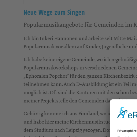
Neue Wege zum Singen
Popularmusikangebote für Gemeinden im Ra
Ich bin Inkeri Hannonen und arbeite seit Mitte Ma
Popularmusik vor allem auf Kinder, Jugendliche un
Ich habe keine eigene Gemeinde, wo ich regelmäßige
Popularmusikworkshops in verschiedenen Gemeinden g
„Ephoralen Popchor“ für den ganzen Kirchenbezirk
teilnehmen kann. Auch D-Ausbildung ist ein Teil mei
möglich ist. Oft sind die Kantoren mit den schon b
meiner Projektstelle den Gemeinden das anbieten zu
Gebürtig komme ich aus Finnland, wo ich auch mei
und habe hier meine Kirchenmusikstudium zu Ende 
dem Studium nach Leipzig gezogen. Dort habe ich a