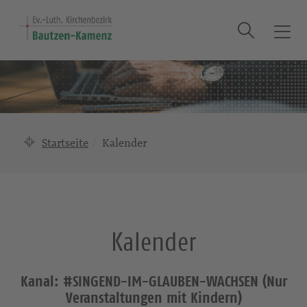
Suche
T
o
g
g
l
e
n
Startseite
Kalender
a
v
i
g
a
Kalender
t
i
o
Kanal: #SINGEND-IM-GLAUBEN-WACHSEN (Nur
n
Veranstaltungen mit Kindern)