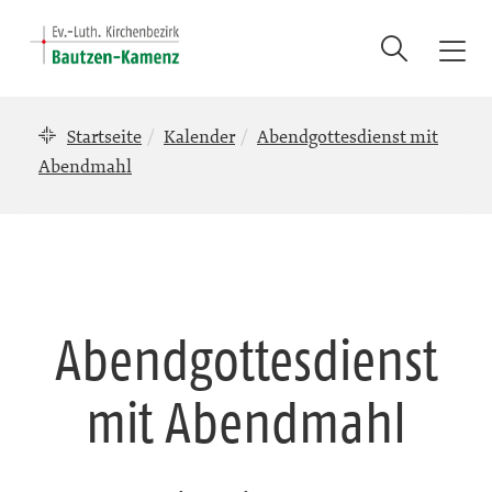
Suche
T
o
g
Startseite
Kalender
Abendgottesdienst mit
g
l
Abendmahl
e
n
a
v
i
g
Abendgottesdienst
a
t
mit Abendmahl
i
o
n