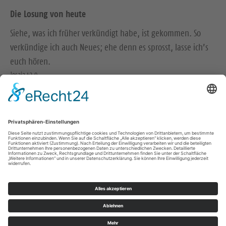
Die Losung von heute
Siehe, was ich früher verkündigt habe, ist gekommen. So
verkündige ich auch Neues; ehe denn es sprosst, lasse ich’s
euch hören.
Jesaja 42,9
Der Menschensohn ist’s, der den guten Samen sät. Der Acker
ist die Welt.
Matthäus 13,37-38
© Evangelische Brüder-Unität – Herrnhuter Brüdergemeine
Weitere Informationen finden Sie hier
Impressum
Datenschutz