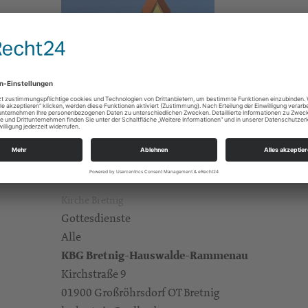
Kirche Bretnig
Gottesdienste
Alle
KBG Bretnig-Hauswalde-Rammenau
Kirchstraße 9
01900 Großröhrsdorf OT Bretnig