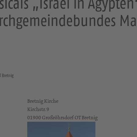
icals „Israel in Ägypten
irchgemeindebundes Ma
T Bretnig
Bretnig Kirche
Kirchstr. 9
01900 Großröhrsdorf OT Bretnig