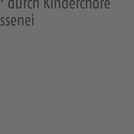
“ durch Kinderchöre
ssenei