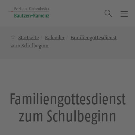
Suche
T
o
g
Startseite
Kalender
Familiengottesdienst
g
l
zum Schulbeginn
e
n
a
v
i
g
Familiengottesdienst
a
t
zum Schulbeginn
i
o
n