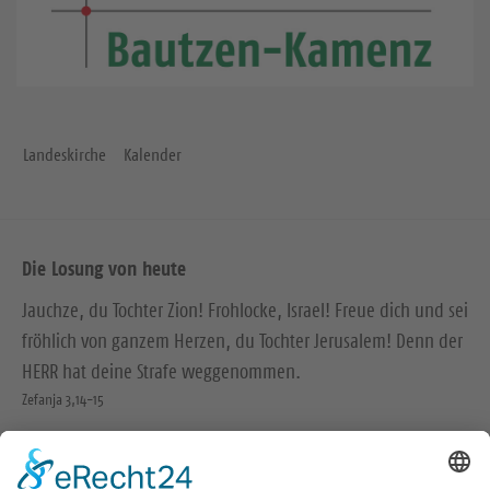
Landeskirche
Kalender
Die Losung von heute
Jauchze, du Tochter Zion! Frohlocke, Israel! Freue dich und sei
fröhlich von ganzem Herzen, du Tochter Jerusalem! Denn der
HERR hat deine Strafe weggenommen.
Zefanja 3,14-15
Christus ist gekommen und hat im Evangelium Frieden
verkündigt euch, die ihr fern wart, und Frieden denen, die