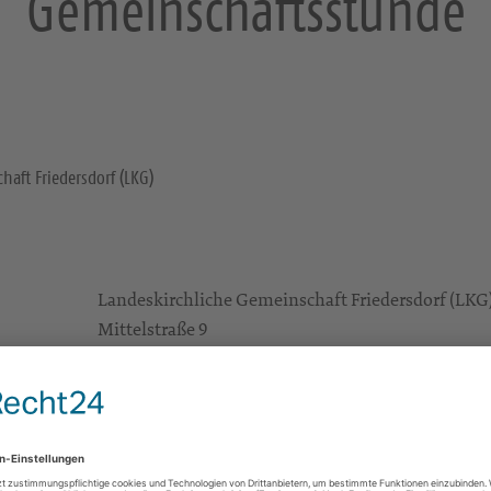
Gemeinschaftsstunde
haft Friedersdorf (LKG)
Landeskirchliche Gemeinschaft Friedersdorf (LKG
Mittelstraße 9
01896 Pulsnitz
Gottesdienste
https://landing.churchdesk.com/de/e/51390758
Alle
Ev.-Luth. Kirchspiel Maria und Martha Pulsnitz