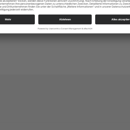
Kirchplatz 1
01896 Pulsnitz
ksp.pulsnitz@evlks.de
http://www.kirchepulsplus.de