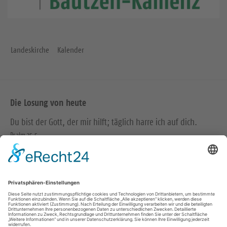
Landeskirche
Kalender
Die Losung von heute
Du bist der Gott, der mir hilft; täglich harre ich auf dich.
Psalm 25,5
Bittet, so wird euch gegeben; suchet, so werdet ihr finden;
klopfet an, so wird euch aufgetan.
Matthäus 7,7
© Evangelische Brüder-Unität – Herrnhuter Brüdergemeine
Weitere Informationen finden Sie hier