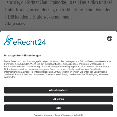
Jauchze, du Tochter Zion! Frohlocke, Israel! Freue dich und sei
fröhlich von ganzem Herzen, du Tochter Jerusalem! Denn der
HERR hat deine Strafe weggenommen.
Zefanja 3,14-15
Christus ist gekommen und hat im Evangelium Frieden
verkündigt euch, die ihr fern wart, und Frieden denen, die
nahe waren.
Epheser 2,17
© Evangelische Brüder-Unität – Herrnhuter Brüdergemeine
Weitere Informationen finden Sie hier
Impressum
Datenschutz
© Ev.-Luth. Kirchenbezirk Bautzen-Kamenz 2026