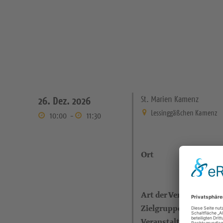
St. Marien Kamenz
26. Dez. 2026
Lessinggäßchen Kamenz
10:00
-
11:30
Ort
Art der Veranstaltung
Zielgruppe
Veranstalter