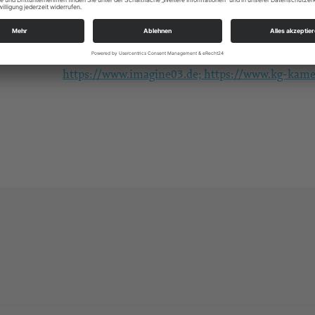
Kirchstraße 20
01917 Kamenz
kg.kamenz-cunnersdorf@evlks.de
https://www.imagine03.de; https://www.kg-kame