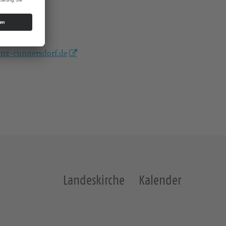
nz-cunnersdorf.de
Landeskirche
Kalender