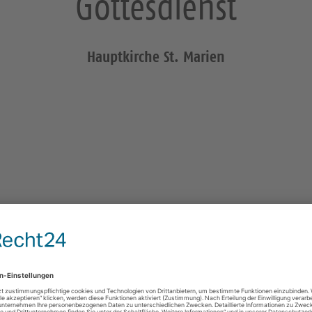
Gottesdienst
Hauptkirche St. Marien
St. Marien Kamenz
Lessinggäßchen
01917 Kamenz
Gottesdienste
Alle
Schwesterkirchverbund Kamenz