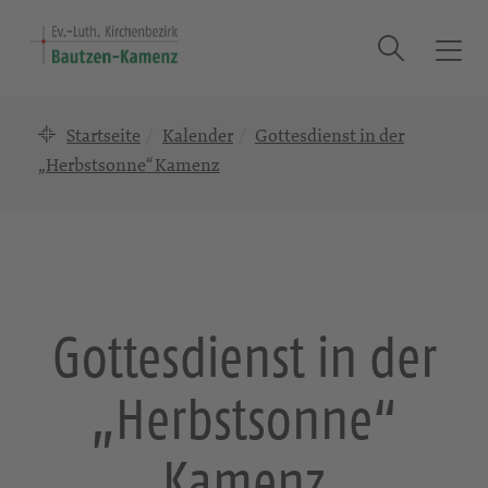
Suche
T
o
g
Startseite
Kalender
Gottesdienst in der
g
l
„Herbstsonne“ Kamenz
e
n
a
v
i
g
Gottesdienst in der
a
t
„Herbstsonne“
i
o
n
Kamenz