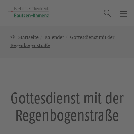
Suche
T
o
g
Startseite
Kalender
Gottesdienst mit der
g
l
Regenbogenstraße
e
n
a
v
i
g
Gottesdienst mit der
a
t
Regenbogenstraße
i
o
n