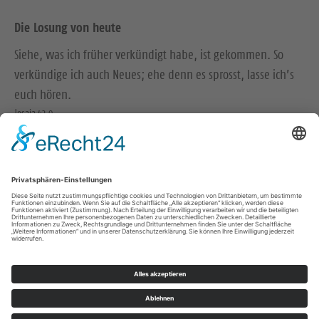
Die Losung von heute
Siehe, was ich früher verkündigt habe, ist gekommen. So
verkündige ich auch Neues; ehe denn es sprosst, lasse ich’s
euch hören.
Jesaja 42,9
Der Menschensohn ist’s, der den guten Samen sät. Der Acker
ist die Welt.
Matthäus 13,37-38
© Evangelische Brüder-Unität – Herrnhuter Brüdergemeine
Weitere Informationen finden Sie hier
Impressum
Datenschutz