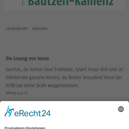
Landeskirche
Kalender
Die Losung von heute
Jauchze, du Tochter Zion! Frohlocke, Israel! Freue dich und sei
fröhlich von ganzem Herzen, du Tochter Jerusalem! Denn der
HERR hat deine Strafe weggenommen.
Zefanja 3,14-15
Christus ist gekommen und hat im Evangelium Frieden
verkündigt euch, die ihr fern wart, und Frieden denen, die
nahe waren.
Epheser 2,17