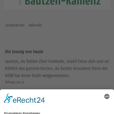
Landeskirche
Kalender
Die Losung von heute
Jauchze, du Tochter Zion! Frohlocke, Israel! Freue dich und sei
fröhlich von ganzem Herzen, du Tochter Jerusalem! Denn der
HERR hat deine Strafe weggenommen.
Zefanja 3,14-15
Christus ist gekommen und hat im Evangelium Frieden
verkündigt euch, die ihr fern wart, und Frieden denen, die
nahe waren.
Epheser 2,17