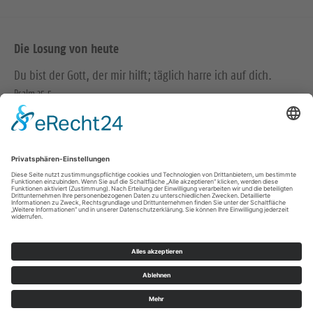
Die Losung von heute
Du bist der Gott, der mir hilft; täglich harre ich auf dich.
Psalm 25,5
Bittet, so wird euch gegeben; suchet, so werdet ihr finden;
klopfet an, so wird euch aufgetan.
Matthäus 7,7
© Evangelische Brüder-Unität – Herrnhuter Brüdergemeine
Weitere Informationen finden Sie hier
Impressum
Datenschutz
© Ev.-Luth. Kirchenbezirk Bautzen-Kamenz 2026