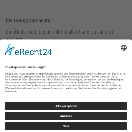
Die Losung von heute
Du bist der Gott, der mir hilft; täglich harre ich auf dich.
Psalm 25,5
Bittet, so wird euch gegeben; suchet, so werdet ihr finden;
klopfet an, so wird euch aufgetan.
Matthäus 7,7
© Evangelische Brüder-Unität – Herrnhuter Brüdergemeine
Weitere Informationen finden Sie hier
Impressum
Datenschutz
© Ev.-Luth. Kirchenbezirk Bautzen-Kamenz 2026