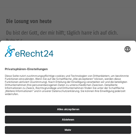
Die Losung von heute
Du bist der Gott, der mir hilft; täglich harre ich auf dich.
Psalm 25,5
Bittet, so wird euch gegeben; suchet, so werdet ihr finden;
klopfet an, so wird euch aufgetan.
Matthäus 7,7
© Evangelische Brüder-Unität – Herrnhuter Brüdergemeine
Weitere Informationen finden Sie hier
Impressum
Datenschutz
© Ev.-Luth. Kirchenbezirk Bautzen-Kamenz 2026