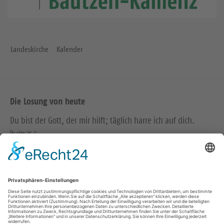
Landeskirche
Kalender
Die Losung von heute
Du bist der Gott, der mir hilft; täglich harre ich auf dich.
Psalm 25,5
Bittet, so wird euch gegeben; suchet, so werdet ihr finden;
klopfet an, so wird euch aufgetan.
Matthäus 7,7
© Evangelische Brüder-Unität – Herrnhuter Brüdergemeine
Weitere Informationen finden Sie hier