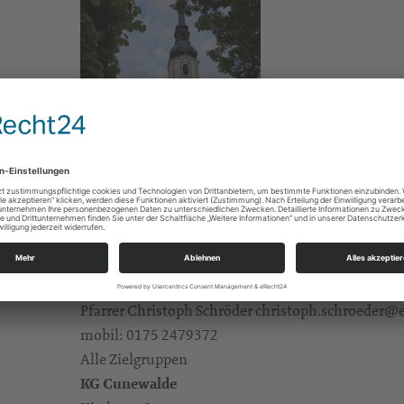
Kirche Cunewalde
kg.cunewalde@evlks.de
Pfarrer Christoph Schröder christoph.schroeder@e
mobil: 0175 2479372
Alle Zielgruppen
KG Cunewalde