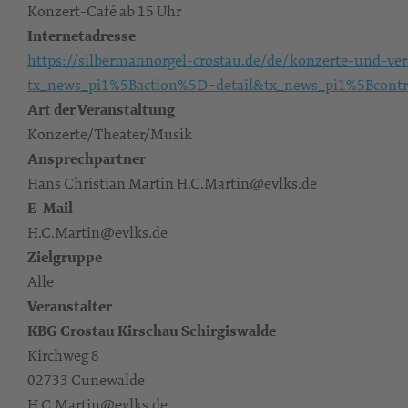
Konzert-Café ab 15 Uhr
Internetadresse
https://silbermannorgel-crostau.de/de/konzerte-und-ve
tx_news_pi1%5Baction%5D=detail&tx_news_pi1%5Bcon
Art der Veranstaltung
Konzerte/Theater/Musik
Ansprechpartner
Hans Christian Martin H.C.Martin@evlks.de
E-Mail
H.C.Martin@evlks.de
Zielgruppe
Alle
Veranstalter
KBG Crostau Kirschau Schirgiswalde
Kirchweg 8
02733 Cunewalde
H.C.Martin@evlks.de