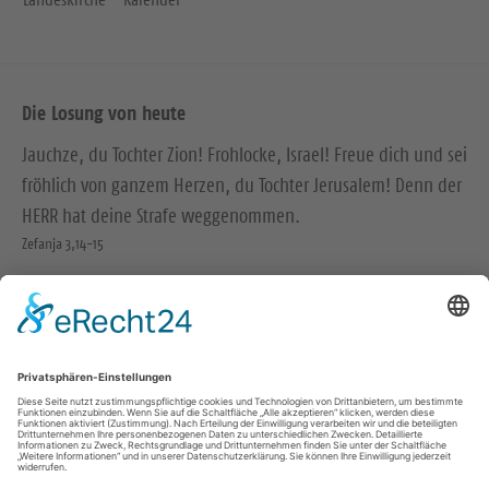
Die Losung von heute
Jauchze, du Tochter Zion! Frohlocke, Israel! Freue dich und sei
fröhlich von ganzem Herzen, du Tochter Jerusalem! Denn der
HERR hat deine Strafe weggenommen.
Zefanja 3,14-15
Christus ist gekommen und hat im Evangelium Frieden
verkündigt euch, die ihr fern wart, und Frieden denen, die
nahe waren.
Epheser 2,17
© Evangelische Brüder-Unität – Herrnhuter Brüdergemeine
Weitere Informationen finden Sie hier