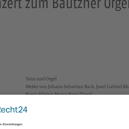
nzert zum Bautzner Org
Tanz und Orgel
Werke von Johann Sebastian Bach, Josef Gabriel Rhe
Ronja Häring, Marco Rizzi (Tanz)
Peter Wingrich (Orgel)
Dom St. Petri
Fleischmarkt
02625 Bautzen