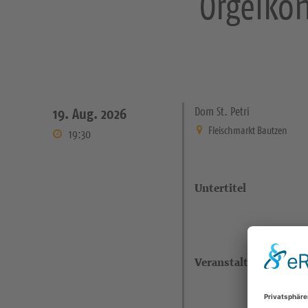
Orgelko
Dom St. Petri
19. Aug. 2026
Fleischmarkt Bautzen
19:30
Untertitel
Veranstaltungsort