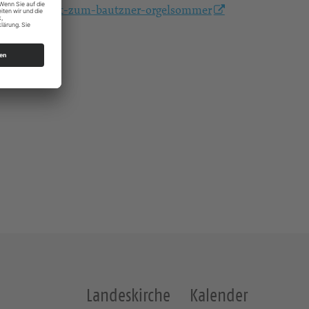
/orgelkonzert-zum-bautzner-orgelsommer
Landeskirche
Kalender