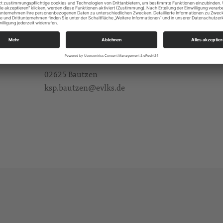
https://landing.churchdesk.com/de/e/53880650
Konzerte/Theater/Musik
Alle
KSP Bautzen
Am Stadtwall 12
02625 Bautzen
ksp.bautzen@evlks.de