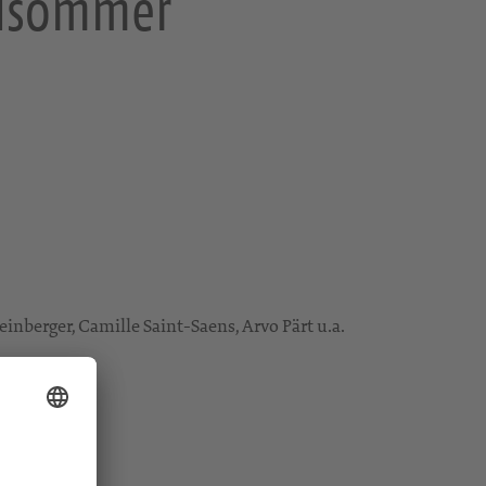
elsommer
inberger, Camille Saint-Saens, Arvo Pärt u.a.