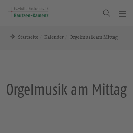
Suche
T
o
g
Startseite
Kalender
Orgelmusik am Mittag
g
l
e
n
a
v
i
Orgelmusik am Mittag
g
a
t
i
o
n