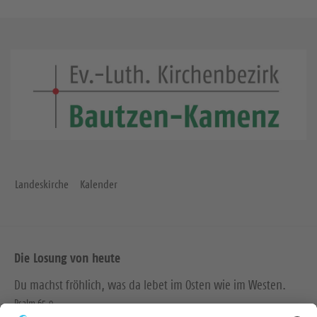
Landeskirche
Kalender
Die Losung von heute
Du machst fröhlich, was da lebet im Osten wie im Westen.
Psalm 65,9