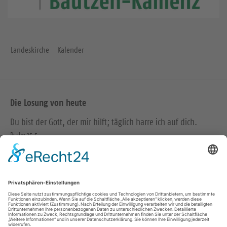
Landeskirche
Kalender
Die Losung von heute
Du bist der Gott, der mir hilft; täglich harre ich auf dich.
Psalm 25,5
Bittet, so wird euch gegeben; suchet, so werdet ihr finden;
klopfet an, so wird euch aufgetan.
Matthäus 7,7
© Evangelische Brüder-Unität – Herrnhuter Brüdergemeine
Weitere Informationen finden Sie hier