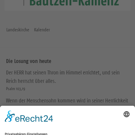
Landeskirche
Kalender
Die Losung von heute
Der HERR hat seinen Thron im Himmel errichtet, und sein
Reich herrscht über alles.
Psalm 103,19
Wenn der Menschensohn kommen wird in seiner Herrlichkeit
und alle Engel mit ihm, dann wird er sich setzen auf den
Thron seiner Herrlichkeit, und alle Völker werden vor ihm
versammelt werden.
Matthäus 25,31-32