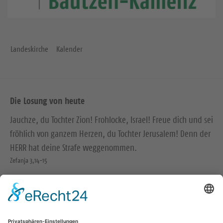
Landeskirche
Kalender
Die Losung von heute
Jauchze, du Tochter Zion! Frohlocke, Israel! Freue dich und sei
fröhlich von ganzem Herzen, du Tochter Jerusalem! Denn der
HERR hat deine Strafe weggenommen.
Zefanja 3,14-15
Christus ist gekommen und hat im Evangelium Frieden
verkündigt euch, die ihr fern wart, und Frieden denen, die
nahe waren.
Epheser 2,17