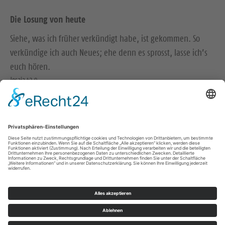
Die Losung von heute
Siehe, was ich früher verkündigt habe, ist gekommen. So
verkündige ich auch Neues; ehe denn es sprosst, lasse ich’s
euch hören.
Jesaja 42,9
Der Menschensohn ist’s, der den guten Samen sät. Der Acker
ist die Welt.
Matthäus 13,37-38
© Evangelische Brüder-Unität – Herrnhuter Brüdergemeine
Weitere Informationen finden Sie hier
Impressum
Datenschutz