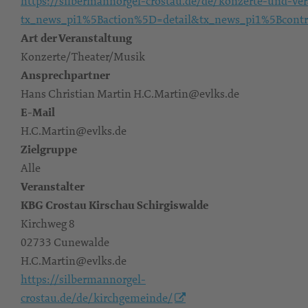
https://silbermannorgel-crostau.de/de/konzerte-und-ve
tx_news_pi1%5Baction%5D=detail&tx_news_pi1%5Bcon
Art der Veranstaltung
Konzerte/Theater/Musik
Ansprechpartner
Hans Christian Martin H.C.Martin@evlks.de
E-Mail
H.C.Martin@evlks.de
Zielgruppe
Alle
Veranstalter
KBG Crostau Kirschau Schirgiswalde
Kirchweg 8
02733 Cunewalde
H.C.Martin@evlks.de
https://silbermannorgel-
crostau.de/de/kirchgemeinde/