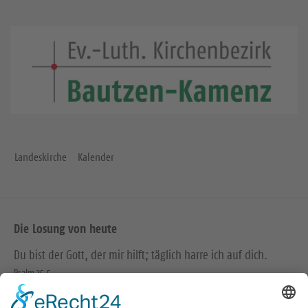
Landeskirche
Kalender
Die Losung von heute
Du bist der Gott, der mir hilft; täglich harre ich auf dich.
Psalm 25,5
Bittet, so wird euch gegeben; suchet, so werdet ihr finden;