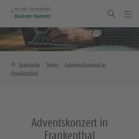
Suche
T
o
g
g
l
e
n
Startseite
News
Adventskonzert in
a
Frankenthal
v
i
g
a
t
i
Adventskonzert in
o
n
Frankenthal