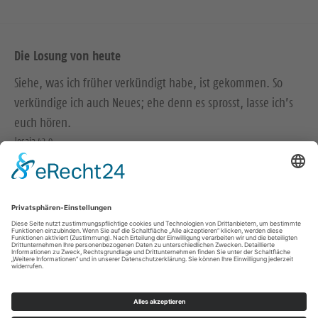
Die Losung von heute
Siehe, was ich früher verkündigt habe, ist gekommen. So
verkündige ich auch Neues; ehe denn es sprosst, lasse ich’s
euch hören.
Jesaja 42,9
Der Menschensohn ist’s, der den guten Samen sät. Der Acker
ist die Welt.
Matthäus 13,37-38
© Evangelische Brüder-Unität – Herrnhuter Brüdergemeine
Weitere Informationen finden Sie hier