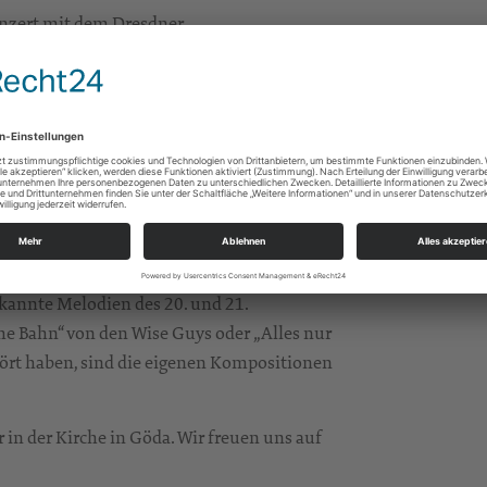
onzert mit dem Dresdner
zwei Konzertteilen traditionelle Werke
Männerchören und Arrangements bekannter
et und dadurch traditionellen
e Himmel erzählen die Ehre Gottes“ von
Rudolf Mauersberger. Dazu kommen
 eine eigene Komposition „Prayer“ des
t fehlen. Das weltliche Repertiore,
ekannte Melodien des 20. und 21.
he Bahn“ von den Wise Guys oder „Alles nur
hört haben, sind die eigenen Kompositionen
n der Kirche in Göda. Wir freuen uns auf