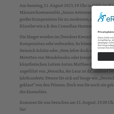
Am Samstag, 11. August 2023, 19 Uhr in Göda im K
Männerchorensemble „Sonus Aeternus“ erklingen in 
großer Komponisten bis zu modernen, weltlichen 
Künstler wie z.B. den Comedian Harmonists.
Die Sänger wurden im Dresdner Kreuzchor ausgebild
Komponisten sehr verbunden. So hören Sie u.a. „Di
Heinrich Schütz oder „Herr, lehre doch mich“ von 
Motetten von Mendelssohn oder Joseph Haydn. Auch
künstlerischen Leiters Anton Matthes darf dabei nich
angeführt von „Veronika, der Lenz ist da“, umfasst b
Jahrhunderts. Freuen Sie sich auf Songs wie „Deutsc
geklaut“ von den Prinzen. Doch was Sie noch nie ge
des Ensembles.
Kommen Sie uns besuchen am 11. August, 19.00 Uhr i
Sie!