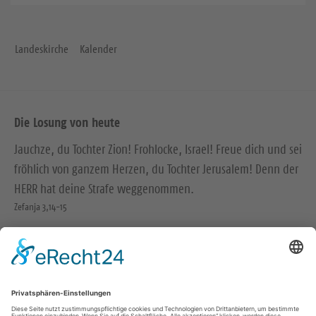
Landeskirche
Kalender
Die Losung von heute
Jauchze, du Tochter Zion! Frohlocke, Israel! Freue dich und sei
fröhlich von ganzem Herzen, du Tochter Jerusalem! Denn der
HERR hat deine Strafe weggenommen.
Zefanja 3,14-15
Christus ist gekommen und hat im Evangelium Frieden
verkündigt euch, die ihr fern wart, und Frieden denen, die
nahe waren.
Epheser 2,17