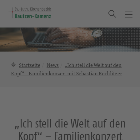
Suche
T
o
g
g
l
e
n
Startseite
News
„Ich stell die Welt auf den
a
Kopf“ – Familienkonzert mit Sebastian Rochlitzer
v
i
g
a
t
i
„Ich stell die Welt auf den
o
n
Kopf“ – Familienkonzert