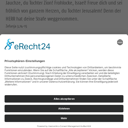
Jauchze, du Tochter Zion! Frohlocke, Israel! Freue dich und sei
fröhlich von ganzem Herzen, du Tochter Jerusalem! Denn der
HERR hat deine Strafe weggenommen.
Zefanja 3,14-15
Christus ist gekommen und hat im Evangelium Frieden
verkündigt euch, die ihr fern wart, und Frieden denen, die
nahe waren.
Epheser 2,17
© Evangelische Brüder-Unität – Herrnhuter Brüdergemeine
Weitere Informationen finden Sie hier
Impressum
Datenschutz
© Ev.-Luth. Kirchenbezirk Bautzen-Kamenz 2026