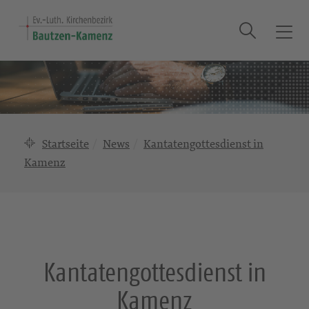
Suche
T
o
g
g
l
e
n
Startseite
News
Kantatengottesdienst in
a
Kamenz
v
i
g
a
t
i
Kantatengottesdienst in
o
n
Kamenz