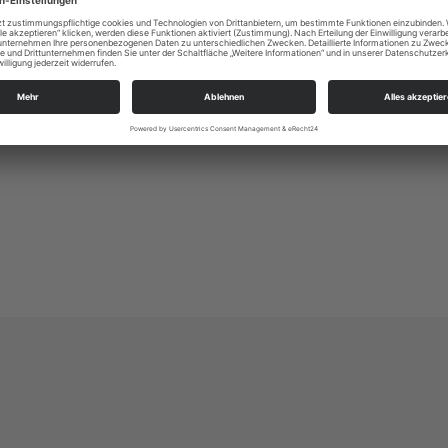
J.S. Bach
ymnasiums, Teile der Kantorei Großröhrsdorf, Kirchenchor Pul