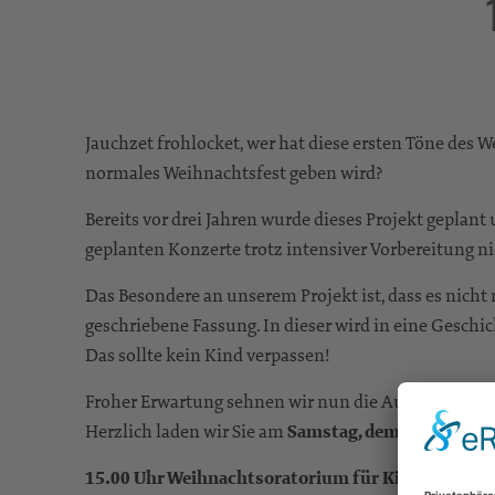
Jauchzet frohlocket, wer hat diese ersten Töne des 
normales Weihnachtsfest geben wird?
Bereits vor drei Jahren wurde dieses Projekt gepla
geplanten Konzerte trotz intensiver Vorbereitung nic
Das Besondere an unserem Projekt ist, dass es nich
geschriebene Fassung. In dieser wird in eine Geschi
Das sollte kein Kind verpassen!
Froher Erwartung sehnen wir nun die Aufführungen
Herzlich laden wir Sie am
Samstag, dem 17.12. in d
15.00 Uhr Weihnachtsoratorium für Kinder:
Der Ei