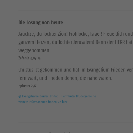
Die Losung von heute
Jauchze, du Tochter Zion! Frohlocke, Israel! Freue dich und
ganzem Herzen, du Tochter Jerusalem! Denn der HERR hat 
weggenommen.
Zefanja 3,14-15
Christus ist gekommen und hat im Evangelium Frieden ver
fern wart, und Frieden denen, die nahe waren.
Epheser 2,17
© Evangelische Brüder-Unität – Herrnhuter Brüdergemeine
Weitere Informationen finden Sie hier