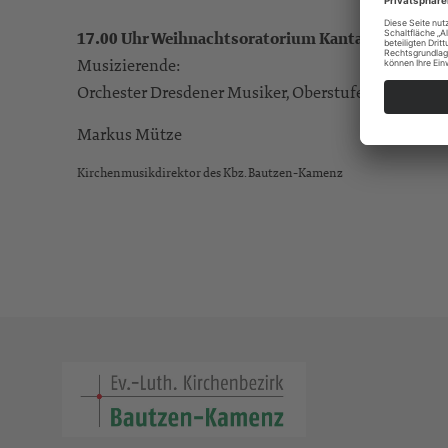
17.00 Uhr Weihnachtsoratorium Kantaten 1-3 von 
Musizierende:
Orchester Dresdener Musiker, Oberstufenchor des G
Markus Mütze
Kirchenmusikdirektor des Kbz. Bautzen-Kamenz