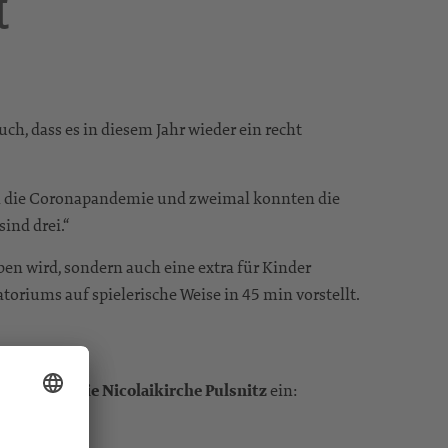
t
ch, dass es in diesem Jahr wieder ein recht
gann die Coronapandemie und zweimal konnten die
ind drei.“
en wird, sondern auch eine extra für Kinder
oriums auf spielerische Weise in 45 min vorstellt.
Advent) in die Nicolaikirche Pulsnitz
ein:
!