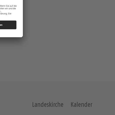
snitz
Landeskirche
Kalender