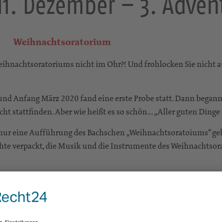
11. Dezember – 3. Adven
Weihnachtsoratorium
Weihnachtsoratoriums nicht im Ohr?! Und frohlocken Sie nicht au
nt und Anfang März 2020 fand eine erste Probe statt. Dann be
ht stattfinden. Aber wie heißt es so schön… „Aller guten Dinge s
t nur eine Aufführung des Bachschen „Weihnachtsoratoiums“ geb
chte verpackt, die Musik und die Instrumente des Weihnachtsorat
 dieser wunderbaren Musik entgegen.
ie Stadtkirche Großröhrsdorf
oder am
Sonntag, dem 18.12. (4. 
ntritt ist frei – wir freuen uns über Spenden zur Kostendeckung