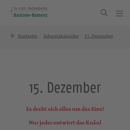
Suche
T
o
g
Startseite
Adventskalender
15. Dezember
g
l
e
n
a
v
i
15. Dezember
g
a
t
i
Es dreht sich alles um das Eine!
o
n
Nur jeder entwirrt das Knäul