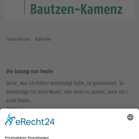
Landeskirche
Kalender
Die Losung von heute
Siehe, was ich früher verkündigt habe, ist gekommen. So
verkündige ich auch Neues; ehe denn es sprosst, lasse ich’s
euch hören.
Jesaja 42,9
Der Menschensohn ist’s, der den guten Samen sät. Der Acker
ist die Welt.
Matthäus 13,37-38