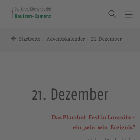
Suche
T
o
g
Startseite
Adventskalender
21. Dezember
g
l
e
n
a
v
i
21. Dezember
g
a
t
i
Das Pfarrhof-Fest in Lomnitz –
o
ein „win-win-Ereignis“
n