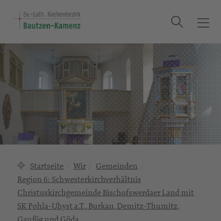
Suche
T
o
g
g
l
e
n
a
v
i
g
a
Startseite
Wir
Gemeinden
t
Region 6: Schwesterkirchverhältnis
i
Christuskirchgemeinde Bischofswerdaer Land mit
o
n
SK Pohla-Uhyst a.T., Burkau, Demitz-Thumitz,
Gaußig und Göda