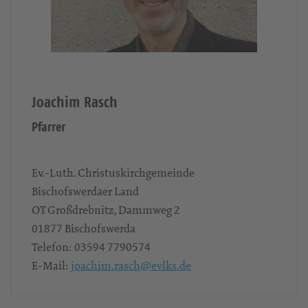
Joachim Rasch
Pfarrer
Ev.-Luth. Christuskirchgemeinde
Bischofswerdaer Land
OT Großdrebnitz, Dammweg 2
01877
Bischofswerda
Telefon:
03594 7790574
E-Mail:
joachim.rasch@evlks.de