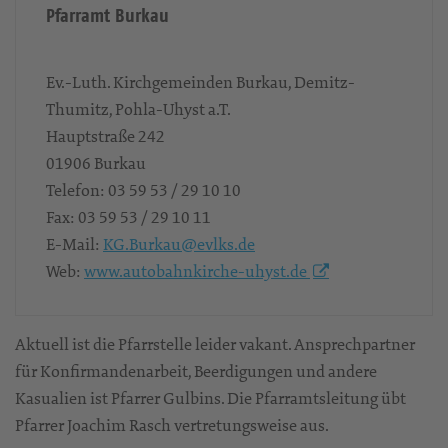
Pfarramt Burkau
Ev.-Luth. Kirchgemeinden Burkau, Demitz-
Thumitz, Pohla-Uhyst a.T.
Hauptstraße 242
01906
Burkau
Telefon:
03 59 53 / 29 10 10
Fax:
03 59 53 / 29 10 11
E-Mail:
KG.Burkau@evlks.de
Web:
www.autobahnkirche-uhyst.de
Aktuell ist die Pfarrstelle leider vakant. Ansprechpartner
für Konfirmandenarbeit, Beerdigungen und andere
Kasualien ist Pfarrer Gulbins. Die Pfarramtsleitung übt
Pfarrer Joachim Rasch vertretungsweise aus.