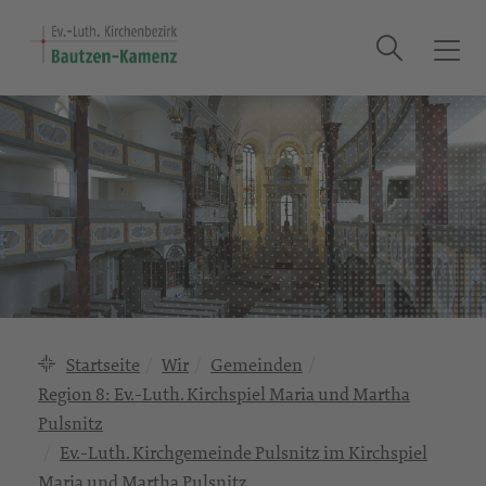
Suche
T
o
g
g
l
e
n
a
v
i
g
a
Startseite
Wir
Gemeinden
t
Region 8: Ev.-Luth. Kirchspiel Maria und Martha
i
Pulsnitz
o
n
Ev.-Luth. Kirchgemeinde Pulsnitz im Kirchspiel
Maria und Martha Pulsnitz