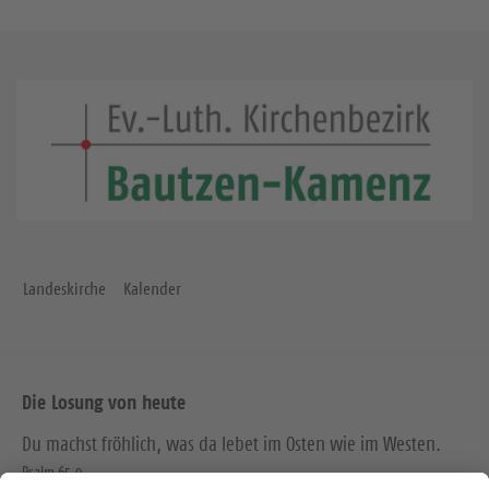
Landeskirche
Kalender
Die Losung von heute
Du machst fröhlich, was da lebet im Osten wie im Westen.
Psalm 65,9